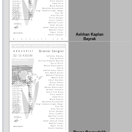
Aslıhan Kaplan
Bayrak