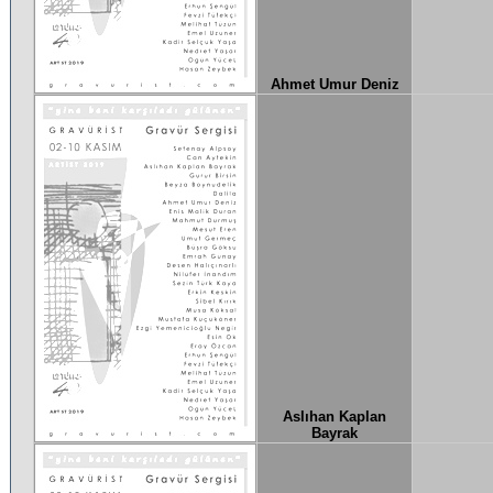
Ahmet Umur Deniz
Aslıhan Kaplan
Bayrak