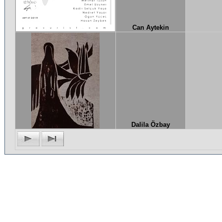
Can Aytekin
Dalila Özbay