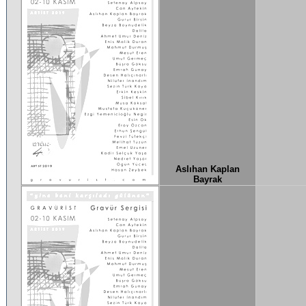
Aslıhan Kaplan
Bayrak